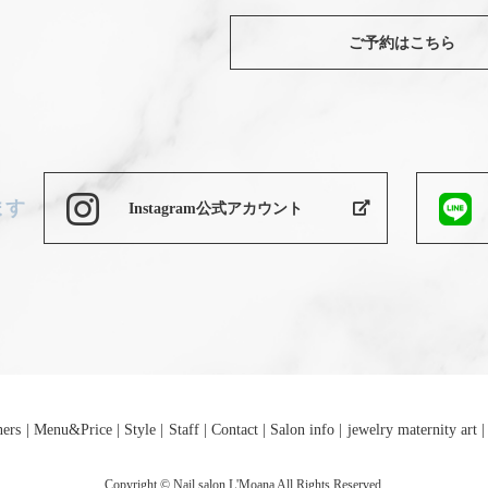
ご予約はこちら
ます
Instagram公式アカウント
ners
Menu&Price
Style
Staff
Contact
Salon info
jewelry maternity art
Copyright © Nail salon L'Moana All Rights Reserved.