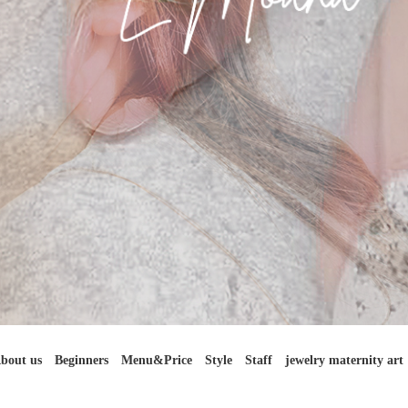
bout us
Beginners
Menu&Price
Style
Staff
jewelry maternity art